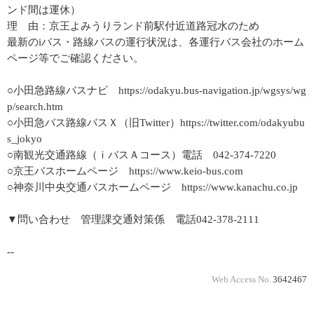
ンド間は運休）
理 由：京王よみうりランド前駅付近道路冠水のため
最新のiバス・路線バスの運行状況は、各運行バス会社のホーム
ページ等でご確認ください。
○小田急路線バスナビ https://odakyu.bus-navigation.jp/wgsys/wg
p/search.htm
○小田急バス路線バスＸ（旧Twitter）https://twitter.com/odakyubu
s_jokyo
○南観光交通路線（ｉバスＡコース）電話 042‐374‐7220
○京王バスホームページ https://www.keio-bus.com
○神奈川中央交通バスホームページ https://www.kanachu.co.jp
▼問い合わせ 管理課交通対策係 電話042-378-2111
--
Web Access No.
3642467