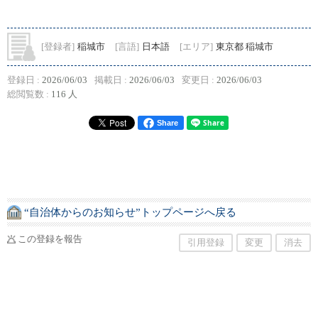
[登録者]
稲城市
[言語]
日本語
[エリア]
東京都 稲城市
登録日 :
2026/06/03
掲載日 :
2026/06/03
変更日 :
2026/06/03
総閲覧数 :
116 人
Share
“自治体からのお知らせ”トップページへ戻る
この登録を報告
引用登録
変更
消去