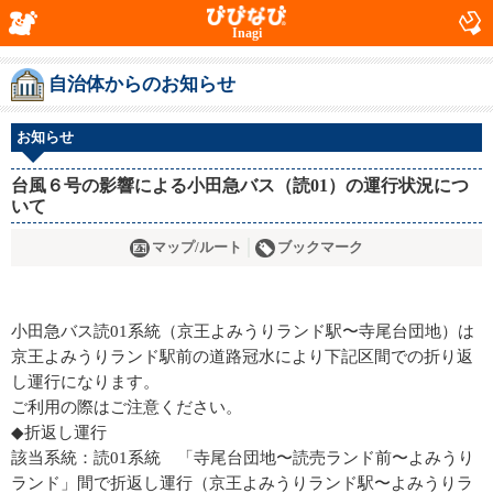
Inagi
自治体からのお知らせ
お知らせ
台風６号の影響による小田急バス（読01）の運行状況につ
いて
マップ/ルート
ブックマーク
小田急バス読01系統（京王よみうりランド駅〜寺尾台団地）は
京王よみうりランド駅前の道路冠水により下記区間での折り返
し運行になります。
ご利用の際はご注意ください。
◆折返し運行
該当系統：読01系統 「寺尾台団地〜読売ランド前〜よみうり
ランド」間で折返し運行（京王よみうりランド駅〜よみうりラ