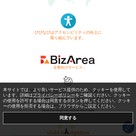
びびなびはアクセシビリティの向上に
取り組んでいます。
- 企業向けサービス -
本サイトでは、より良いサービス提供のため、クッキーを使用して
お問い合わせ
はじめてガイド
よくある質問
います。詳細は
プライバシーポリシー
をご確認ください。クッキー
利用規約
商標・著作権
プライバシーポリシー
の使用を許可する場合は同意するボタンを押してください。クッキ
ーの使用を拒否する場合は、ブラウザからご設定ください。
Copyright © 1999-2026 Vivid Navigation, Inc. All Rights Reserved.
Server US (45) @ Los Angeles Data Center