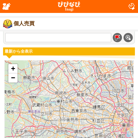
Inagi
個人売買
最新から全表示
+
−