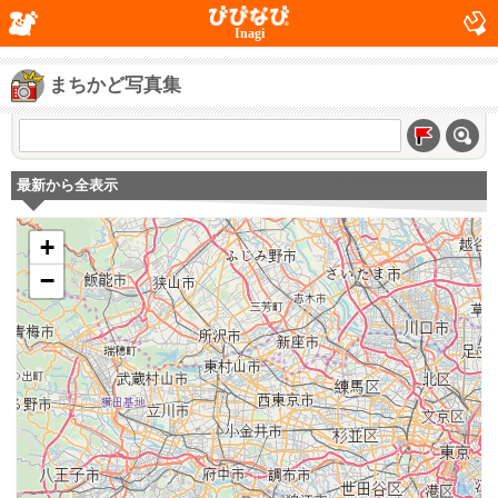
Inagi
まちかど写真集
最新から全表示
+
−