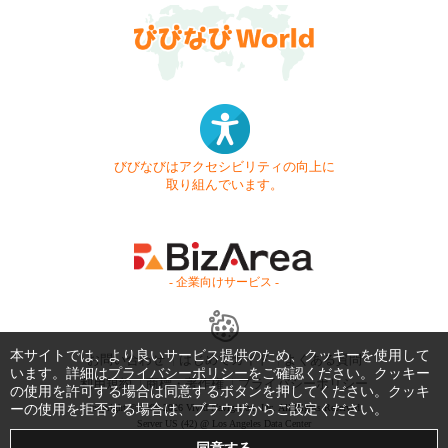
びびなびはアクセシビリティの向上に
取り組んでいます。
- 企業向けサービス -
本サイトでは、より良いサービス提供のため、クッキーを使用して
お問い合わせ
はじめてガイド
よくある質問
います。詳細は
プライバシーポリシー
をご確認ください。クッキー
利用規約
商標・著作権
プライバシーポリシー
の使用を許可する場合は同意するボタンを押してください。クッキ
ーの使用を拒否する場合は、ブラウザからご設定ください。
Copyright © 1999-2026 Vivid Navigation, Inc. All Rights Reserved.
Server US (42) @ Los Angeles Data Center