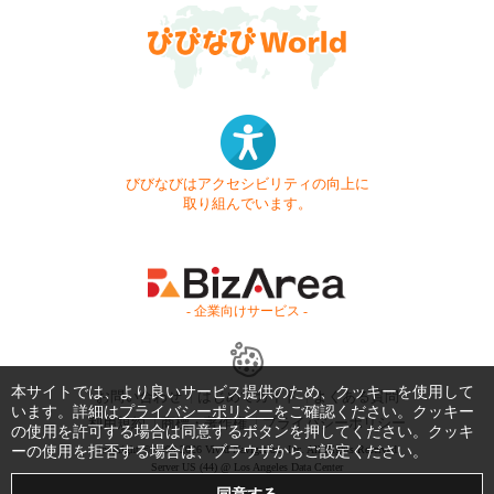
びびなびはアクセシビリティの向上に
取り組んでいます。
- 企業向けサービス -
本サイトでは、より良いサービス提供のため、クッキーを使用して
お問い合わせ
はじめてガイド
よくある質問
います。詳細は
プライバシーポリシー
をご確認ください。クッキー
利用規約
商標・著作権
プライバシーポリシー
の使用を許可する場合は同意するボタンを押してください。クッキ
ーの使用を拒否する場合は、ブラウザからご設定ください。
Copyright © 1999-2026 Vivid Navigation, Inc. All Rights Reserved.
Server US (44) @ Los Angeles Data Center