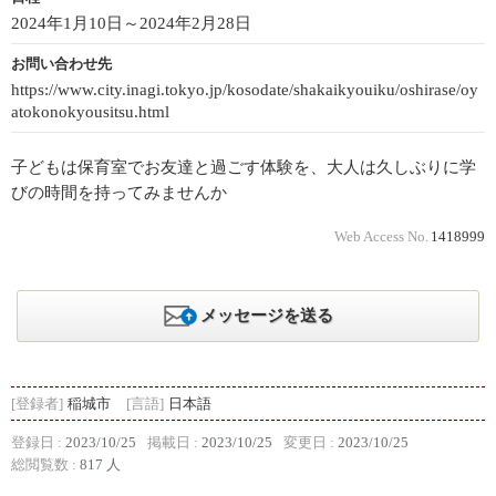
2024年1月10日～2024年2月28日
お問い合わせ先
https://www.city.inagi.tokyo.jp/kosodate/shakaikyouiku/oshirase/oy
atokonokyousitsu.html
子どもは保育室でお友達と過ごす体験を、大人は久しぶりに学
びの時間を持ってみませんか
Web Access No.
1418999
メッセージを送る
[登録者]
稲城市
[言語]
日本語
登録日 :
2023/10/25
掲載日 :
2023/10/25
変更日 :
2023/10/25
総閲覧数 :
817 人