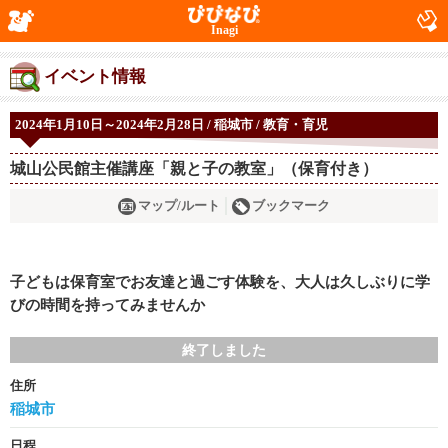
Inagi
イベント情報
2024年1月10日～2024年2月28日 / 稲城市 / 教育・育児
城山公民館主催講座「親と子の教室」（保育付き）
マップ/ルート
ブックマーク
子どもは保育室でお友達と過ごす体験を、大人は久しぶりに学
びの時間を持ってみませんか
終了しました
住所
稲城市
日程