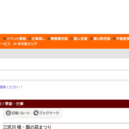
連絡ください！
城市 / 季節・行事
三沢川 桜・梨の花まつり