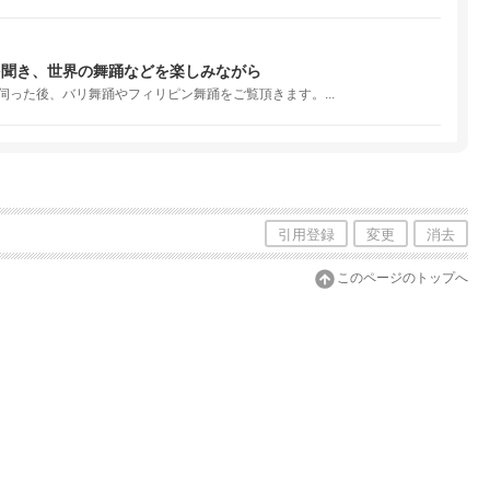
を聞き、世界の舞踊などを楽しみながら
った後、バリ舞踊やフィリピン舞踊をご覧頂きます。...
引用登録
変更
消去
このページのトップへ