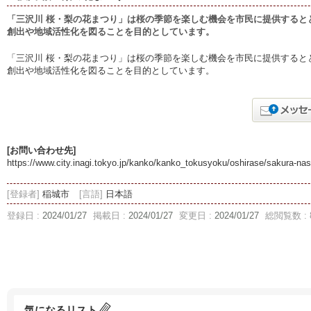
「三沢川 桜・梨の花まつり」は桜の季節を楽しむ機会を市民に提供すると
創出や地域活性化を図ることを目的としています。
「三沢川 桜・梨の花まつり」は桜の季節を楽しむ機会を市民に提供すると
創出や地域活性化を図ることを目的としています。
[お問い合わせ先]
https://www.city.inagi.tokyo.jp/kanko/kanko_tokusyoku/oshirase/sakura-nas
[登録者]
稲城市
[言語]
日本語
登録日 :
2024/01/27
掲載日 :
2024/01/27
変更日 :
2024/01/27
総閲覧数 : 
気になるリスト