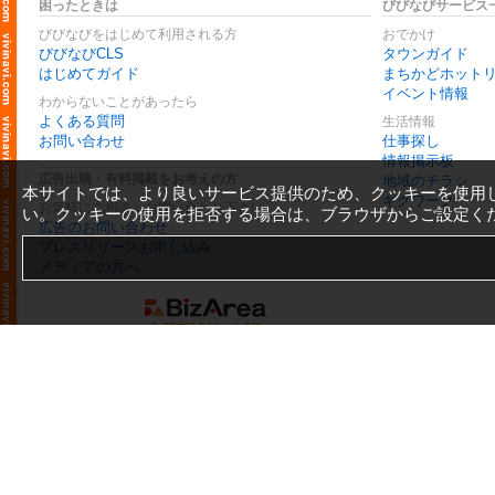
困ったときは
びびなびサービス
びびなびをはじめて利用される方
おでかけ
びびなびCLS
タウンガイド
はじめてガイド
まちかどホット
イベント情報
わからないことがあったら
よくある質問
生活情報
お問い合わせ
仕事探し
情報掲示板
広告出稿・有料掲載をお考えの方
地域のチラシ
本サイトでは、より良いサービス提供のため、クッキーを使用
ギグワーク
お気軽にご相談・お問い合わせ下さい
い。クッキーの使用を拒否する場合は、ブラウザからご設定く
広告のお問い合わせ
プレスリリースお申し込み
メディアの方へ