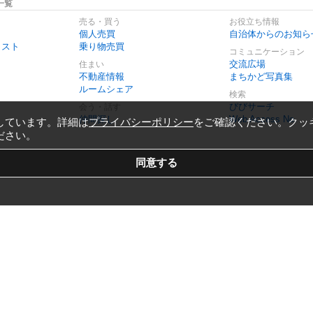
一覧
売る・買う
お役立ち情報
個人売買
自治体からのお知ら
リスト
乗り物売買
コミュニケーション
交流広場
住まい
不動産情報
まちかど写真集
ルームシェア
検索
びびサーチ
会う・話す
仲間探し
Web Access No.
しています。詳細は
プライバシーポリシー
をご確認ください。クッ
ださい。