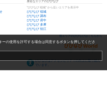
身近なエリアのびびなび
"びびなび 稲城" から近いエリアを表示中
せ
びびなび 稲城
びびなび 調布
びびなび 府中
びびなび 多摩
びびなび 狛江
他エリアのびびなびはこちらから
キーの使用を許可する場合は同意するボタンを押してくださ
びびなびはアクセシビリティの向上に取り組ん
でいます。
日本語
English
español
ภาษาไทย
한국어
中文
PC版
スマートフォン版