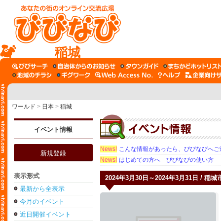
稲城
ワールド
>
日本
>
稲城
イベント情報
News!
こんな情報があったら、びびなびへご
新規登録
News!
はじめての方へ びびなびの使い方
表示形式
2024年3月30日～2024年3月31日 / 稲
最新から全表示
今月のイベント
近日開催イベント