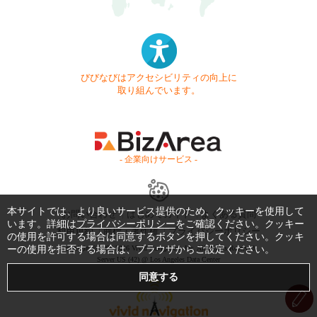
びびなびはアクセシビリティの向上に
取り組んでいます。
- 企業向けサービス -
本サイトでは、より良いサービス提供のため、クッキーを使用して
お問い合わせ
はじめてガイド
よくある質問
います。詳細は
プライバシーポリシー
をご確認ください。クッキー
利用規約
商標・著作権
プライバシーポリシー
の使用を許可する場合は同意するボタンを押してください。クッキ
ーの使用を拒否する場合は、ブラウザからご設定ください。
Copyright © 1999-2026 Vivid Navigation, Inc. All Rights Reserved.
Server US (42) @ Los Angeles Data Center