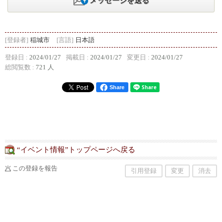
メッセージを送る
[登録者]
稲城市
[言語]
日本語
登録日 :
2024/01/27
掲載日 :
2024/01/27
変更日 :
2024/01/27
総閲覧数 :
721 人
Share
“イベント情報”トップページへ戻る
この登録を報告
引用登録
変更
消去