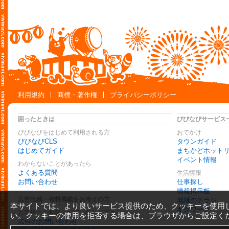
利用規約
商標・著作権
プライバシーポリシー
困ったときは
びびなびサービス
びびなびをはじめて利用される方
おでかけ
びびなびCLS
タウンガイド
はじめてガイド
まちかどホット
イベント情報
わからないことがあったら
よくある質問
生活情報
お問い合わせ
仕事探し
情報掲示板
広告出稿・有料掲載をお考えの方
地域のチラシ
本サイトでは、より良いサービス提供のため、クッキーを使用
ギグワーク
お気軽にご相談・お問い合わせ下さい
い。クッキーの使用を拒否する場合は、ブラウザからご設定く
広告のお問い合わせ