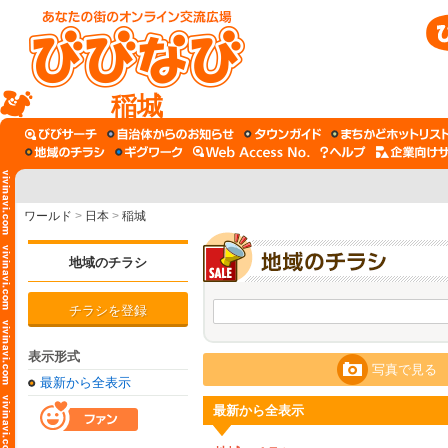
稲城
ワールド
>
日本
>
稲城
地域のチラシ
チラシを登録
表示形式
写真で見る
最新から全表示
最新から全表示