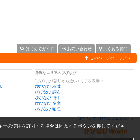
はじめてガイド
お問い合わせ
よくある質問
このページのトップへ
身近なエリアのびびなび
"びびなび 稲城" から近いエリアを表示中
せ
びびなび 稲城
びびなび 調布
びびなび 府中
びびなび 多摩
びびなび 狛江
他エリアのびびなびはこちらから
キーの使用を許可する場合は同意するボタンを押してくださ