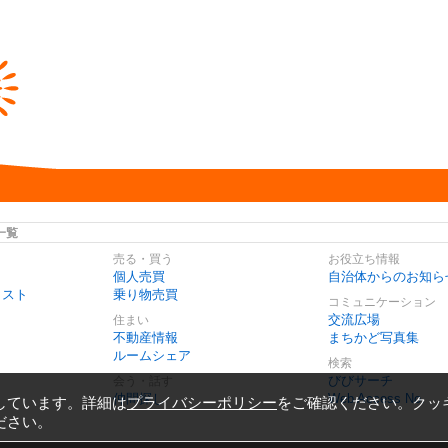
一覧
売る・買う
お役立ち情報
個人売買
自治体からのお知ら
リスト
乗り物売買
コミュニケーション
交流広場
住まい
不動産情報
まちかど写真集
ルームシェア
検索
びびサーチ
会う・話す
仲間探し
Web Access No.
しています。詳細は
プライバシーポリシー
をご確認ください。クッ
ださい。