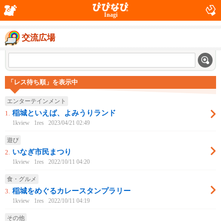
Inagi
交流広場
「レス待ち順」を表示中
エンターテインメント
稲城といえば、よみうりランド
1.
1kview
1res
2023/04/21 02:49
遊び
いなぎ市民まつり
2.
1kview
1res
2022/10/11 04:20
食・グルメ
稲城をめぐるカレースタンプラリー
3.
1kview
1res
2022/10/11 04:19
その他