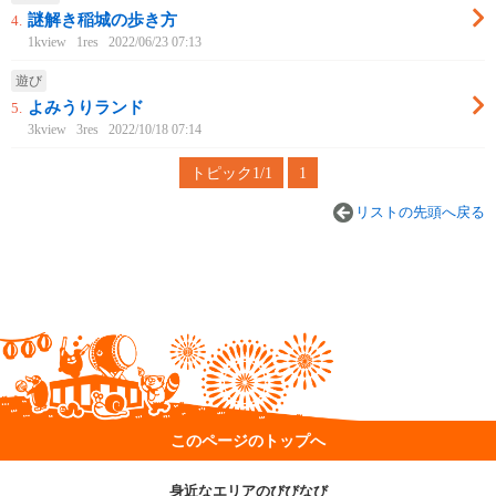
謎解き稲城の歩き方
4.
1kview
1res
2022/06/23 07:13
遊び
よみうりランド
5.
3kview
3res
2022/10/18 07:14
トピック1/1
1
リストの先頭へ戻る
このページのトップへ
身近なエリアのびびなび