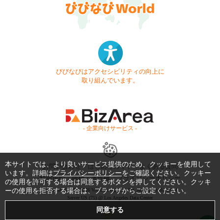
びびなびはアクセシビリティの向上に
取り組んでいます。
- 企業向けサービス -
本サイトでは、より良いサービス提供のため、クッキーを使用して
お問い合わせ
はじめてガイド
よくある質問
います。詳細は
プライバシーポリシー
をご確認ください。クッキー
利用規約
商標・著作権
プライバシーポリシー
の使用を許可する場合は同意するボタンを押してください。クッキ
ーの使用を拒否する場合は、ブラウザからご設定ください。
Copyright © 1999-2026 Vivid Navigation, Inc. All Rights Reserved.
Server US (75) @ Los Angeles Data Center