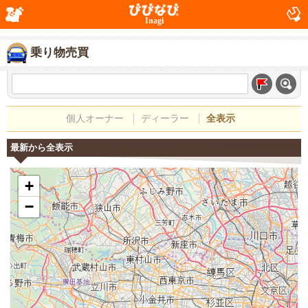
Inagi
乗り物売買
個人オーナー
ディーラー
全表示
最新から全表示
+
−