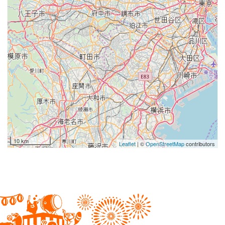
10 km
Leaflet
| ©
OpenStreetMap
contributors