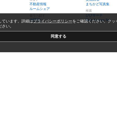
不動産情報
まちかど写真集
ルームシェア
検索
びびサーチ
会う・話す
仲間探し
Web Access No.
しています。詳細は
プライバシーポリシー
をご確認ください。クッ
ださい。
Copyright © 1999-2026
Vivid Navigation, Inc.
All Rights Reserved.