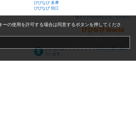
びびなび 多摩
びびなび 狛江
他エリアのびびなびはこちらから
キーの使用を許可する場合は同意するボタンを押してくださ
びびなびはアクセシビリティの向上に取り組ん
でいます。
日本語
English
español
ภาษาไทย
한국어
中文
PC版
スマートフォン版