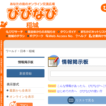
稲城
ワールド
>
日本
>
稲城
情報掲示板
新規登録
表示形式
News!
こんな情報があったら、びびなびへご
最新から全表示
News!
はじめての方へ びびなびの使い方
オンラインを表示
リストで見る