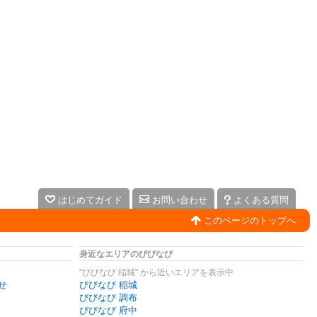
はじめてガイド
お問い合わせ
よくある質問
このページのトップへ
身近なエリアのびびなび
"びびなび 稲城" から近いエリアを表示中
せ
びびなび 稲城
びびなび 調布
びびなび 府中