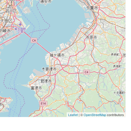
Leaflet
| ©
OpenStreetMap
contributors