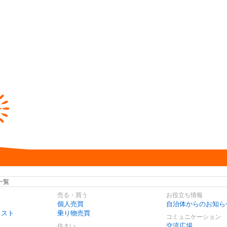
一覧
売る・買う
お役立ち情報
個人売買
自治体からのお知ら
リスト
乗り物売買
コミュニケーション
交流広場
住まい