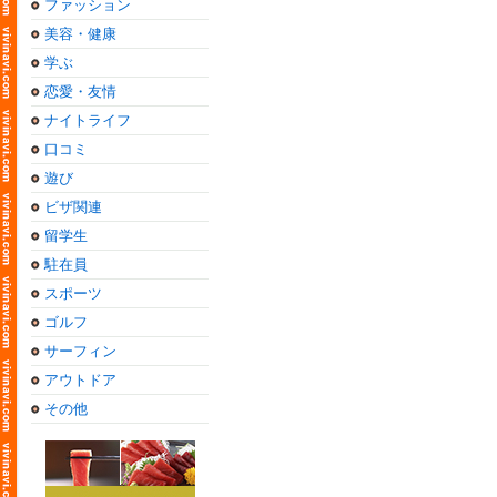
ファッション
美容・健康
学ぶ
恋愛・友情
ナイトライフ
口コミ
遊び
ビザ関連
留学生
駐在員
スポーツ
ゴルフ
サーフィン
アウトドア
その他