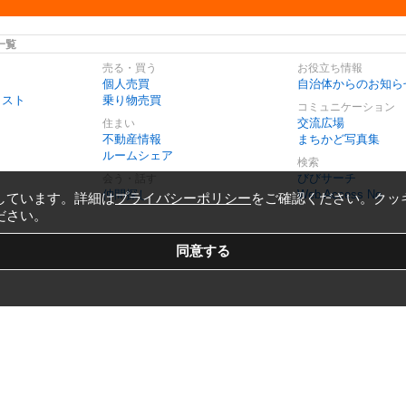
一覧
売る・買う
お役立ち情報
個人売買
自治体からのお知ら
リスト
乗り物売買
コミュニケーション
交流広場
住まい
不動産情報
まちかど写真集
ルームシェア
検索
びびサーチ
会う・話す
仲間探し
Web Access No.
しています。詳細は
プライバシーポリシー
をご確認ください。クッ
ださい。