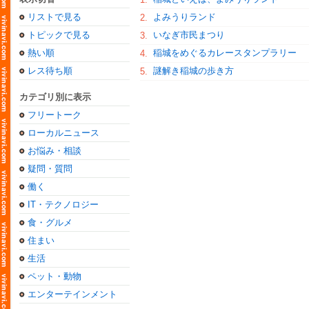
リストで見る
よみうりランド
2.
トピックで見る
いなぎ市民まつり
3.
熱い順
稲城をめぐるカレースタンプラリー
4.
レス待ち順
謎解き稲城の歩き方
5.
カテゴリ別に表示
フリートーク
ローカルニュース
お悩み・相談
疑問・質問
働く
IT・テクノロジー
食・グルメ
住まい
生活
ペット・動物
エンターテインメント