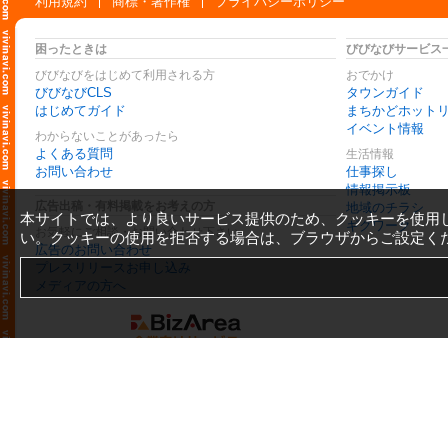
利用規約
商標・著作権
プライバシーポリシー
困ったときは
びびなびサービス
びびなびをはじめて利用される方
おでかけ
びびなびCLS
タウンガイド
はじめてガイド
まちかどホット
イベント情報
わからないことがあったら
よくある質問
生活情報
お問い合わせ
仕事探し
情報掲示板
広告出稿・有料掲載をお考えの方
地域のチラシ
本サイトでは、より良いサービス提供のため、クッキーを使用
ギグワーク
お気軽にご相談・お問い合わせ下さい
い。クッキーの使用を拒否する場合は、ブラウザからご設定く
広告のお問い合わせ
プレスリリースお申し込み
メディアの方へ