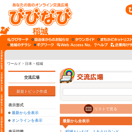
稲城
ワールド
>
日本
>
稲城
交流広場
新規トピック作成
表示形式
リストで見る
最新から全表示
オンラインを表示
最新から全表示
表示切替
稲城といえば、よみうりランド
1.