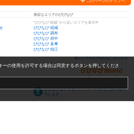
このページのトップへ
身近なエリアのびびなび
"びびなび 稲城" から近いエリアを表示中
せ
びびなび 稲城
びびなび 調布
びびなび 府中
びびなび 多摩
びびなび 狛江
他エリアのびびなびはこちらから
キーの使用を許可する場合は同意するボタンを押してくださ
びびなびはアクセシビリティの向上に取り組ん
でいます。
日本語
English
español
ภาษาไทย
한국어
中文