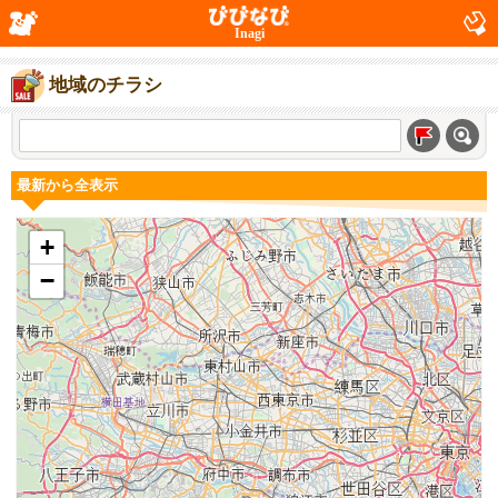
Inagi
地域のチラシ
最新から全表示
+
−