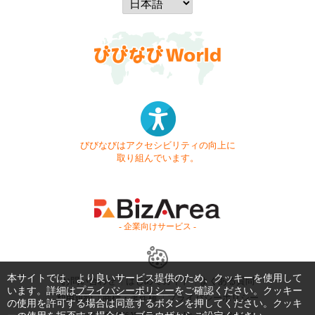
びびなびはアクセシビリティの向上に
取り組んでいます。
- 企業向けサービス -
本サイトでは、より良いサービス提供のため、クッキーを使用して
お問い合わせ
はじめてガイド
よくある質問
います。詳細は
プライバシーポリシー
をご確認ください。クッキー
利用規約
商標・著作権
プライバシーポリシー
の使用を許可する場合は同意するボタンを押してください。クッキ
Copyright © 1999-2026 Vivid Navigation, Inc. All Rights Reserved.