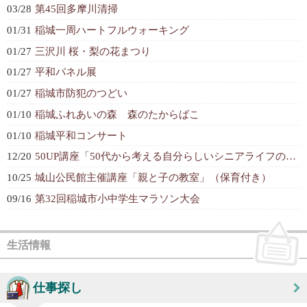
03/28
第45回多摩川清掃
01/31
稲城一周ハートフルウォーキング
01/27
三沢川 桜・梨の花まつり
01/27
平和パネル展
01/27
稲城市防犯のつどい
01/10
稲城ふれあいの森 森のたからばこ
01/10
稲城平和コンサート
12/20
50UP講座「50代から考える自分らしいシニアライフのデザイン」
10/25
城山公民館主催講座「親と子の教室」（保育付き）
09/16
第32回稲城市小中学生マラソン大会
生活情報
仕事探し