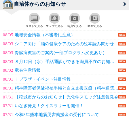
自治体からのお知らせ
リストで見る
マップで見る
写真で見る
動画で見る
08/05
地域安全情報（不審者に注意）
08/03
シニア向け「脳の健康ケアのための絵本読み聞かせ講座」
08/03
腎臓病教室のご案内(一部プログラム変更あり）
08/03
８月12日（水）手話通訳ができる職員不在のお知らせ
08/02
竜巻注意情報
08/01
ｉプラザ・イベント注目情報
08/01
精神障害者保健福祉手帳と自立支援医療（精神通院）の更新
07/31
【稲城市からのお知らせ】光化学スモッグ注意報発令
07/31
いなぎ発見！クイズラリーを開催！
07/31
令和8年熊本地震災害義援金の受付について